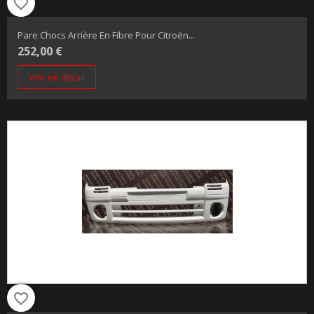
favorite_border
Pare Chocs Arrière En Fibre Pour Citroën...
252,00 €
Voir en détail
favorite_border