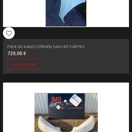
favorite_border
PACK DE 4 AILES CITROËN SAXO KIT CAR Ph2
729,00 €
Voir en détail