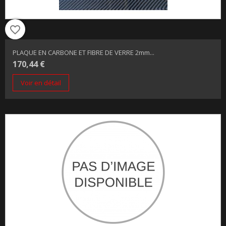
favorite_border
PLAQUE EN CARBONE ET FIBRE DE VERRE 2mm...
170,44 €
Voir en détail