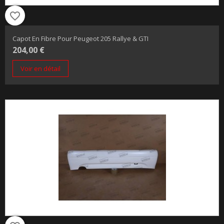
favorite_border
Capot En Fibre Pour Peugeot 205 Rallye & GTI
204,00 €
Voir en détail