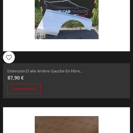
favorite_border
Extension D'aile Arrière Gauche En Fibre...
87,90 €
Voir en détail