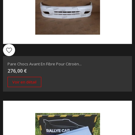
favorite_border
Pare Chocs Avant En Fibre Pour Citroën...
276,00 €
Voir en détail