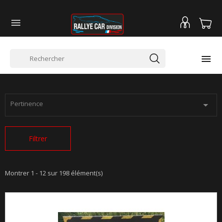


ACCUEIL
Pertinence

Filtrer
Montrer 1 - 12 sur 198 élément(s)