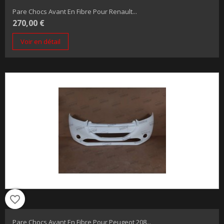
Pare Chocs Avant En Fibre Pour Renault...
270,00 €
Voir en détail
favorite_border
Pare Chocs Avant En Fibre Pour Peugeot 208...