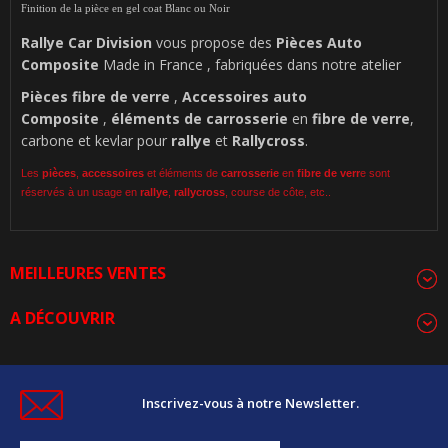
Finition de la pièce en gel coat Blanc ou Noir
Rallye Car Division
vous propose des
Pièces Auto
Composite
Made in France , fabriquées dans notre atelier
Pièces
fibre de verre
,
Accessoires auto
Composite
,
éléments de carrosserie
en
fibre de verre
,
carbone et kevlar pour
rallye
et
Rallycross
.
Les
pièces
,
accessoires
et éléments de
carrosserie
en
fibre de verr
e sont
réservés à un usage en
rallye
,
rallycross
, course de côte, etc..
MEILLEURES VENTES
A DÉCOUVRIR
Inscrivez-vous à notre Newsletter.