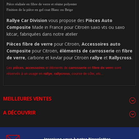
Pièce réalisée en fibre de verre et résine polyester
Finition de la pièce en gel coat Blanc ou Beige
Rallye Car Division
vous propose des
Pièces Auto
Composite
Made in France pour Citroën saxo vts ou saxo
kitcar, fabriquées dans notre atelier
Pièces
fibre de verre
pour Citroën,
Accessoires auto
Composite
pour Citroën,
éléments de carrosserie
en
fibre
de verre
, carbone et kevlar pour Citroën
rallye
et
Rallycross
.
Les
pièces
,
accessoires
et éléments de
carrosserie
en
fibre de verr
e sont
réservés à un usage en
rallye
,
rallycross
, course de côte, etc...
MEILLEURES VENTES
A DÉCOUVRIR
Inscrivez-vous à notre Newsletter.