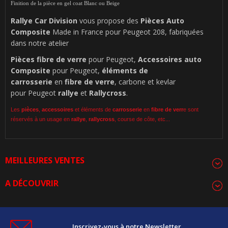
Finition de la pièce en gel coat Blanc ou Beige
Rallye Car Division
vous propose des
Pièces Auto
Composite
Made in France pour Peugeot 208, fabriquées
dans notre atelier
Pièces
fibre de verre
pour Peugeot,
Accessoires auto
Composite
pour Peugeot,
éléments de
carrosserie
en
fibre de verre
, carbone et kevlar
pour Peugeot
rallye
et
Rallycross
.
Les
pièces
,
accessoires
et éléments de
carrosserie
en
fibre de verr
e sont
réservés à un usage en
rallye
,
rallycross
, course de côte, etc...
MEILLEURES VENTES
A DÉCOUVRIR
Inscrivez-vous à notre Newsletter.